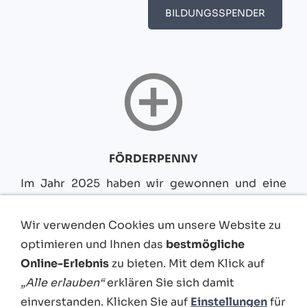
BILDUNGSSPENDER
FÖRDERPENNY
Im Jahr 2025 haben wir gewonnen und eine
Einmalzahlung erhalten. Im Jahr 2026 erhalten
wir vom regionalen Penny die Einnahmen aus
Wir verwenden Cookies um unsere Website zu
der Aktion: "Stimmt so". Sag einfach: "Stimmt
optimieren und Ihnen das
bestmögliche
so" an der Kasse und dein Einkaufsbetrag
Online-Erlebnis
zu bieten. Mit dem Klick auf
aufgerundet.
„Alle erlauben“
erklären Sie sich damit
einverstanden. Klicken Sie auf
Einstellungen
für