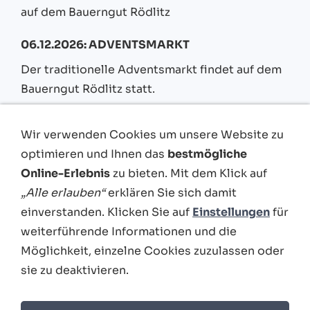
auf dem Bauerngut Rödlitz
06.12.2026: ADVENTSMARKT
Der traditionelle Adventsmarkt findet auf dem
Bauerngut Rödlitz statt.
18.06.2027: 20 JAHRE JUGEND- UND
Wir verwenden Cookies um unsere Website zu
BEGEGNUNGSZENTRUM BAUERNGUT
optimieren und Ihnen das
bestmögliche
RÖDLITZ
Online-Erlebnis
zu bieten. Mit dem Klick auf
19.06.2027: 20 JAHRE JUGEND- UND
„Alle erlauben“
erklären Sie sich damit
BEGEGNUNGSZENTRUM BAUERNGUT
einverstanden. Klicken Sie auf
Einstellungen
für
RÖDLITZ
weiterführende Informationen und die
Möglichkeit, einzelne Cookies zuzulassen oder
20.06.2027: 20 JAHRE JUGEND- UND
BEGEGNUNGSZENTRUM BAUERNGUT
sie zu deaktivieren.
RÖDLITZ